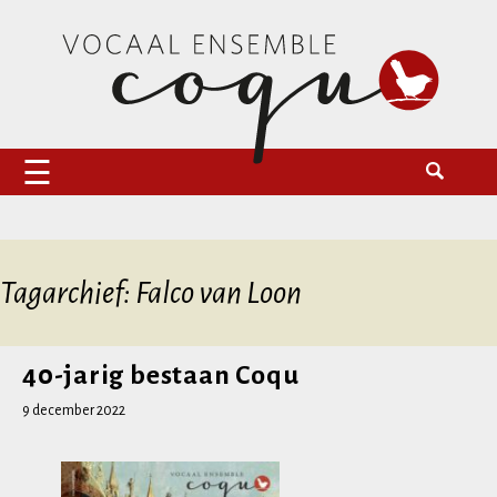
Naar
Zoeken
Vocaal Ensemble Coqu
de
naar:
inhoud
springen
Tagarchief: Falco van Loon
40-jarig bestaan Coqu
9 december 2022