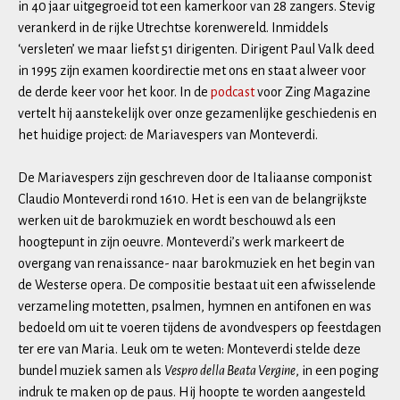
in 40 jaar uitgegroeid tot een kamerkoor van 28 zangers. Stevig
verankerd in de rijke Utrechtse korenwereld. Inmiddels
‘versleten’ we maar liefst 51 dirigenten. Dirigent Paul Valk deed
in 1995 zijn examen koordirectie met ons en staat alweer voor
de derde keer voor het koor. In de
podcast
voor Zing Magazine
vertelt hij aanstekelijk over onze gezamenlijke geschiedenis en
het huidige project: de Mariavespers van Monteverdi.
De Mariavespers zijn geschreven door de Italiaanse componist
Claudio Monteverdi rond 1610. Het is een van de belangrijkste
werken uit de barokmuziek en wordt beschouwd als een
hoogtepunt in zijn oeuvre. Monteverdi’s werk markeert de
overgang van renaissance- naar barokmuziek en het begin van
de Westerse opera. De compositie bestaat uit een afwisselende
verzameling motetten, psalmen, hymnen en antifonen en was
bedoeld om uit te voeren tijdens de avondvespers op feestdagen
ter ere van Maria. Leuk om te weten: Monteverdi stelde deze
bundel muziek samen als
Vespro della Beata Vergine
, in een poging
indruk te maken op de paus. Hij hoopte te worden aangesteld