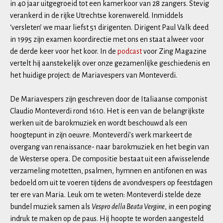
in 40 jaar uitgegroeid tot een kamerkoor van 28 zangers. Stevig
verankerd in de rijke Utrechtse korenwereld. Inmiddels
‘versleten’ we maar liefst 51 dirigenten. Dirigent Paul Valk deed
in 1995 zijn examen koordirectie met ons en staat alweer voor
de derde keer voor het koor. In de
podcast
voor Zing Magazine
vertelt hij aanstekelijk over onze gezamenlijke geschiedenis en
het huidige project: de Mariavespers van Monteverdi.
De Mariavespers zijn geschreven door de Italiaanse componist
Claudio Monteverdi rond 1610. Het is een van de belangrijkste
werken uit de barokmuziek en wordt beschouwd als een
hoogtepunt in zijn oeuvre. Monteverdi’s werk markeert de
overgang van renaissance- naar barokmuziek en het begin van
de Westerse opera. De compositie bestaat uit een afwisselende
verzameling motetten, psalmen, hymnen en antifonen en was
bedoeld om uit te voeren tijdens de avondvespers op feestdagen
ter ere van Maria. Leuk om te weten: Monteverdi stelde deze
bundel muziek samen als
Vespro della Beata Vergine
, in een poging
indruk te maken op de paus. Hij hoopte te worden aangesteld