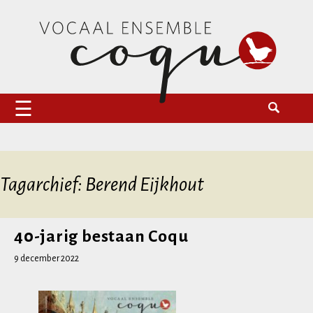
Naar
Zoeken
Vocaal Ensemble Coqu
de
naar:
inhoud
springen
Tagarchief: Berend Eijkhout
40-jarig bestaan Coqu
9 december 2022