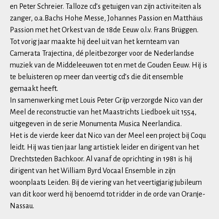
en Peter Schreier. Talloze cd’s getuigen van zijn activiteiten als
zanger, o.a.Bachs Hohe Messe, Johannes Passion en Matthäus
Passion met het Orkest van de 18de Eeuw o.l.v. Frans Brüggen.
Tot vorig jaar maakte hij deel uit van het kernteam van
Camerata Trajectina, dé pleitbezorger voor de Nederlandse
muziek van de Middeleeuwen tot en met de Gouden Eeuw. Hij is
te beluisteren op meer dan veertig cd’s die dit ensemble
gemaakt heeft.
In samenwerking met Louis Peter Grijp verzorgde Nico van der
Meel de reconstructie van het Maastrichts Liedboek uit 1554,
uitgegeven in de serie Monumenta Musica Neerlandica.
Het is de vierde keer dat Nico van der Meel een project bij Coqu
leidt. Hij was tien jaar lang artistiek leider en dirigent van het
Drechtsteden Bachkoor. Al vanaf de oprichting in 1981 is hij
dirigent van het William Byrd Vocaal Ensemble in zijn
woonplaats Leiden. Bij de viering van het veertigjarig jubileum
van dit koor werd hij benoemd tot ridder in de orde van Oranje-
Nassau.