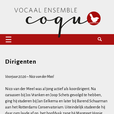
Naar
Zoeken
Vocaal Ensemble Coqu
de
naar:
inhoud
springen
Dirigenten
Voorjaar 2026 – Nico van der Meel
Nico van der Meel was al jong actief als koordirigent. Na
cursussen bij Jos Vranken en Joop Schets gevolgd te hebben,
ging hij studeren bij Jan Eelkema en later bij Barend Schuurman
aan het Rotterdams Conservatorium. Uiteindelijk studeerde hij
daar cum laude af op het hoofdvak zang bij Margreet Honig.