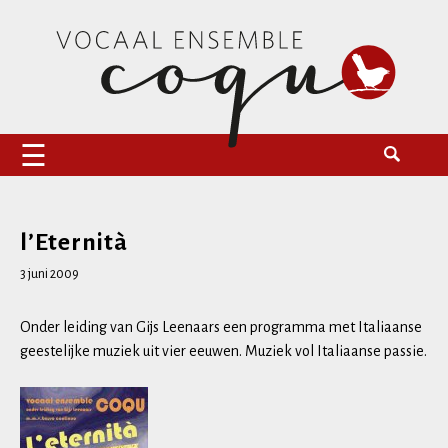
Naar
Zoeken
Vocaal Ensemble Coqu
de
naar:
inhoud
springen
l’Eternità
3 juni 2009
Onder leiding van Gijs Leenaars een programma met Italiaanse
geestelijke muziek uit vier eeuwen. Muziek vol Italiaanse passie.