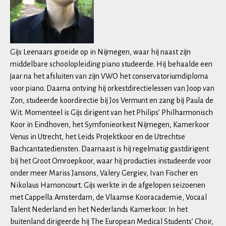
Gijs Leenaars groeide op in Nijmegen, waar hij naast zijn
middelbare schoolopleiding piano studeerde. Hij behaalde een
jaar na het afsluiten van zijn VWO het conservatoriumdiploma
voor piano. Daarna ontving hij orkestdirectielessen van Joop van
Zon, studeerde koordirectie bij Jos Vermunt en zang bij Paula de
Wit. Momenteel is Gijs dirigent van het Philips’ Philharmonisch
Koor in Eindhoven, het Symfonieorkest Nijmegen, Kamerkoor
Venus in Utrecht, het Leids Projektkoor en de Utrechtse
Bachcantatediensten. Daarnaast is hij regelmatig gastdirigent
bij het Groot Omroepkoor, waar hij producties instudeerde voor
onder meer Mariss Jansons, Valery Gergiev, Ivan Fischer en
Nikolaus Harnoncourt. Gijs werkte in de afgelopen seizoenen
met Cappella Amsterdam, de Vlaamse Kooracademie, Vocaal
Talent Nederland en het Nederlands Kamerkoor. In het
buitenland dirigeerde hij The European Medical Students’ Choir,