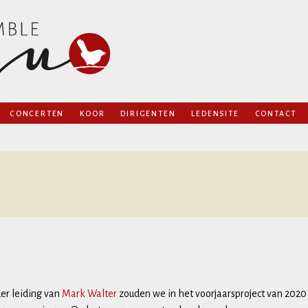
Naar
CONCERTEN
KOOR
DIRIGENTEN
LEDENSITE
CONTACT
de
AGENDA
PRIVACY
inhoud
semble Coqu
VORIGE PROGRAMMA’S
springen
ARCHIEF
REPERTOIRELIJST
OPNAMES
er leiding van
Mark Walter
zouden we in het voorjaarsproject van 2020 