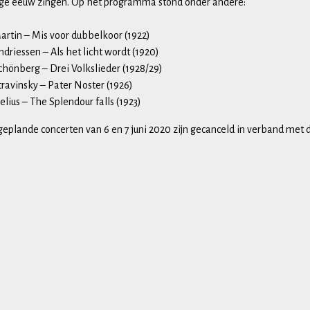
ige eeuw zingen. Op het programma stond onder andere:
artin – Mis voor dubbelkoor (1922)
ndriessen – Als het licht wordt (1920)
chönberg – Drei Volkslieder (1928/29)
travinsky – Pater Noster (1926)
elius – The Splendour falls (1923)
geplande concerten van 6 en 7 juni 2020 zijn gecanceld in verband met