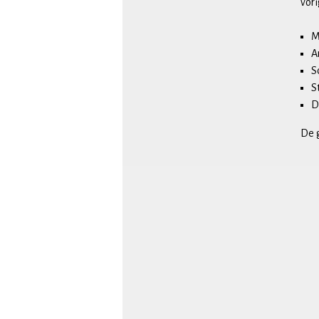
vor
M
A
S
S
D
De 