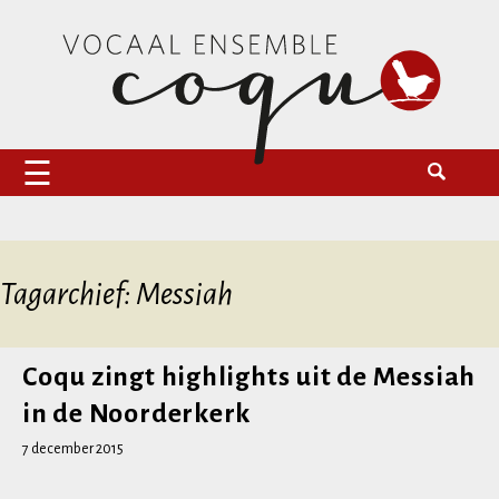
Naar
Zoeken
Vocaal Ensemble Coqu
de
naar:
inhoud
springen
Tagarchief: Messiah
Coqu zingt highlights uit de Messiah
in de Noorderkerk
7 december 2015