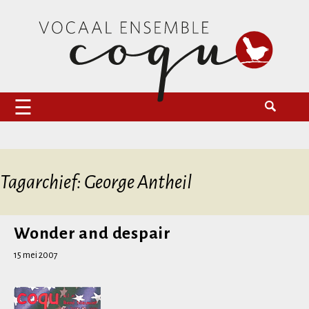
Naar
Zoeken
Vocaal Ensemble Coqu
de
naar:
inhoud
springen
Tagarchief: George Antheil
Wonder and despair
15 mei 2007