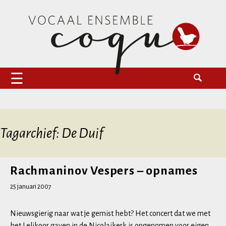
Naar
Zoeken
Vocaal Ensemble Coqu
de
naar:
inhoud
springen
Tagarchief: De Duif
Rachmaninov Vespers – opnames
25 januari 2007
Nieuwsgierig naar wat je gemist hebt? Het concert dat we met
het Lelikoor gaven in de Nicolaikerk is opgenomen voor eigen