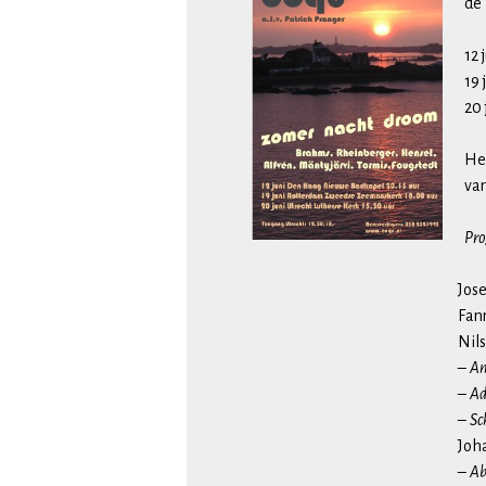
de 
12 
19
20 
Het
va
Pr
Jos
Fan
Nils
–
An
–
Ad
–
Sc
Joh
–
Ab