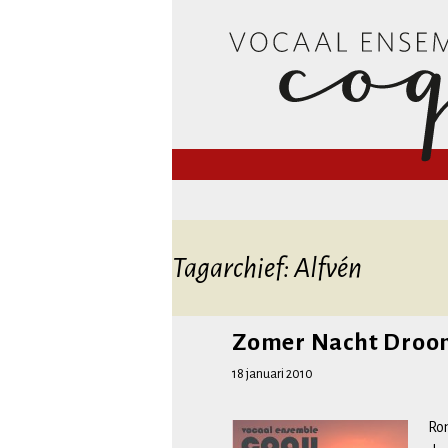
Vocaal En
Tagarchief: Alfvén
Zomer Nacht Droo
18 januari 2010
Ro