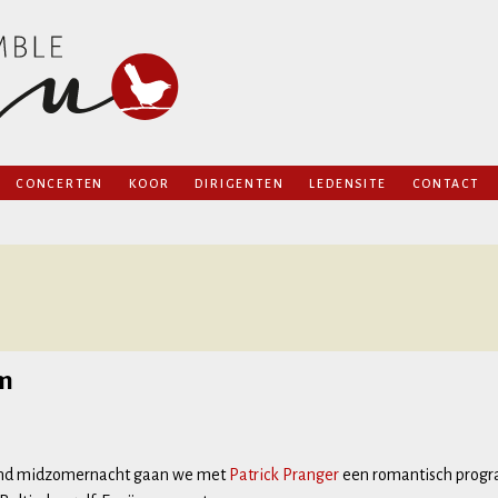
Naar
CONCERTEN
KOOR
DIRIGENTEN
LEDENSITE
CONTACT
de
AGENDA
PRIVACY
inhoud
semble Coqu
VORIGE PROGRAMMA’S
springen
ARCHIEF
REPERTOIRELIJST
OPNAMES
m
nd midzomernacht gaan we met
Patrick Pranger
een romantisch prog