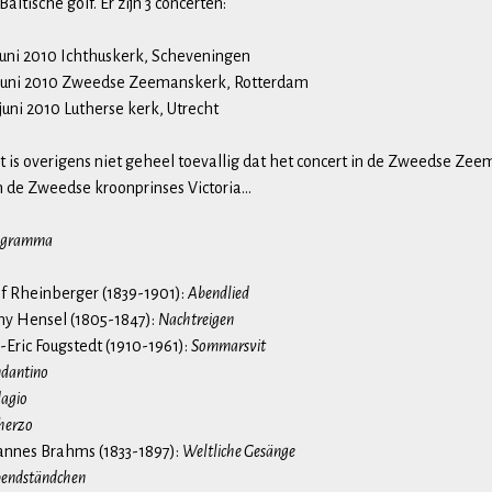
Baltische golf. Er zijn 3 concerten:
juni 2010 Ichthuskerk, Scheveningen
 juni 2010 Zweedse Zeemanskerk, Rotterdam
juni 2010 Lutherse kerk, Utrecht
 is overigens niet geheel toevallig dat het concert in de Zweedse Ze
n de Zweedse kroonprinses Victoria…
ogramma
ef Rheinberger (1839-1901):
Abendlied
ny Hensel (1805-1847):
Nachtreigen
-Eric Fougstedt (1910-1961):
Sommarsvit
dantino
agio
herzo
annes Brahms (1833-1897):
Weltliche Gesänge
endständchen