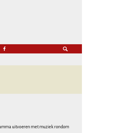
Zoeken
FACEBOOK
naar:
ramma uitvoeren met muziek rondom