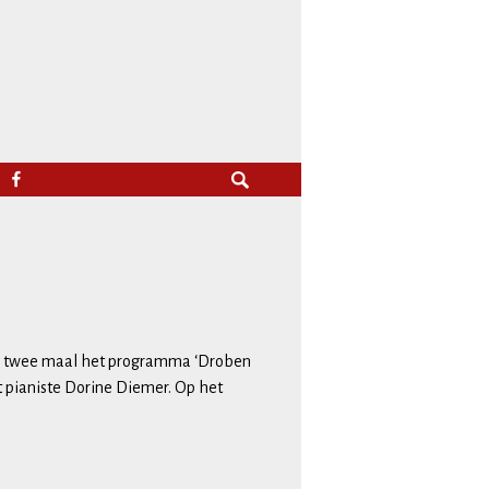
Zoeken
FACEBOOK
naar:
alk, twee maal het programma ‘Droben
et pianiste Dorine Diemer. Op het