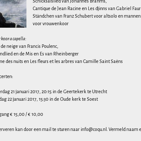
Schicksalslied van Johannes Brahms,
Cantique de Jean Racine en Les djinns van Gabriel Faur
Ständchen van Franz Schubert voor altsolo en mannenk
voor vrouwenkoor
 koor a capella:
 de neige van Francis Poulenc,
ndlied en de Mis en Es van Rheinberger
e des nuits en Les fleurs et les arbres van Camille Saint Saëns
certen:
rdag 21 januari 2017, 20:15 in de Geertekerk te Utrecht
ag 22 januari 2017, 15:30 in de Oude kerk te Soest
gang € 15,00 / € 10,00
rveren kan door een mail te sturen naar info@coqu.nl. Vermeld naam e