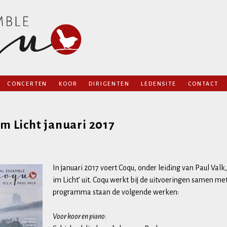
Naar
CONCERTEN
KOOR
DIRIGENTEN
LEDENSITE
CONTACT
de
AGENDA
PRIVACY
inhoud
semble Coqu
VORIGE PROGRAMMA’S
springen
m Licht januari 2017
ARCHIEF
REPERTOIRELIJST
OPNAMES
In januari 2017 voert Coqu, onder leiding van Paul V
im Licht’ uit. Coqu werkt bij de uitvoeringen samen m
programma staan de volgende werken:
Voor koor en piano: