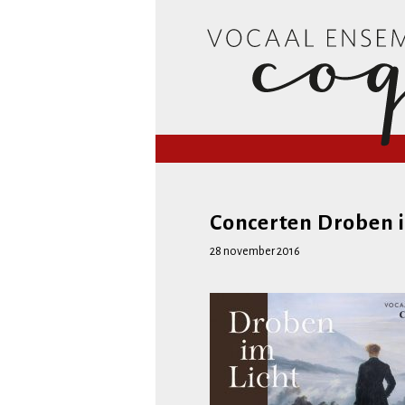
Vocaal En
Concerten Droben i
28 november 2016