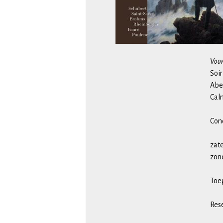
Voor
Soir
Abe
Calm
Con
zate
zond
Toe
Rese