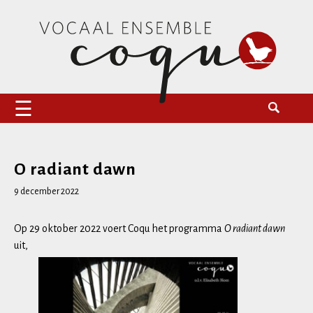
Naar
Zoeken
Vocaal Ensemble Coqu
de
naar:
inhoud
springen
O radiant dawn
9 december 2022
Op 29 oktober 2022 voert Coqu het programma
O radiant dawn
uit,